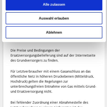
Liefervertrag zugeordnet werden kann, in
Alle zulassen
Ersatzversorgung.
Auswahl erlauben
Die Ersatzversorgung wird vom aktuellen
Grundversorger des Netzgebietes der GeraNetz GmbH
durchgeführt. Das Energieversorgungsunternehmen,
Ablehnen
welches derzeit Grundversorger im Netzgebiet der
GeraNetz GmbH ist, ist
hier
ersichtlich.
Die Preise und Bedingungen der
Ersatzversorgungsbelieferung sind auf der Internetseite
des Grundversorgers zu finden.
Für Letztverbraucher mit einem Gasanschluss an das
öffentliche Netz in höheren Druckebenen (Mitteldruck,
Hochdruck) gelten die Regelungen zur
unterbrechungsfreien Entnahme von Gas mittels Grund-
und Ersatzversorgung nicht.
Bei fehlender Zuordnung einer Abnahmestelle des