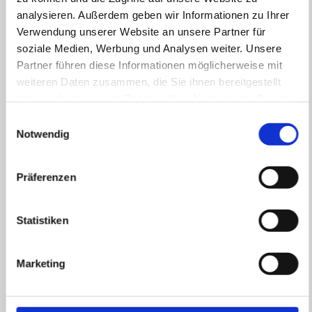
Netzanschluss
analysieren. Außerdem geben wir Informationen zu Ihrer
Verwendung unserer Website an unsere Partner für
Anschlussnutzung
soziale Medien, Werbung und Analysen weiter. Unsere
Instandhaltungsarbeiten
Partner führen diese Informationen möglicherweise mit
weiteren Daten zusammen, die Sie ihnen bereitgestellt
Reverse-Charge-Verfahren
haben oder die sie im Rahmen Ihrer Nutzung der Dienste
gesammelt haben.
Verbraucherstreitbeilegungsgesetz
Einwilligungsauswahl
Notwendig
Ersatzversorgung
Präferenzen
Statistiken
Energieversorgung Gera GmbH
Marketing
Nach § 38 EnWG befinden sich Letztverbraucher, welche
Energie (Strom und/oder Gas) beziehen, ohne dass
dieser Bezug einer Lieferung oder einem bestimmten