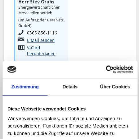
Herr Stev Grabs
Energiewirtschaftlicher
Messstellenbetrieb
(Im Auftrag der GeraNetz
GmbH)
0365 856-1116
E-Mail senden
V-Card
herunterladen
Betrieb Gas / Technischer Service
Zustimmung
Details
Über Cookies
Herr Steffen
Herr Dirk Junge
Augenstein
Betrieb Gas
Betrieb Gas
(Im Auftrag der GeraNetz
Diese Webseite verwendet Cookies
(Im Auftrag der GeraNetz
GmbH)
Wir verwenden Cookies, um Inhalte und Anzeigen zu
GmbH)
0365 856-1743
personalisieren, Funktionen für soziale Medien anbieten
0365 856-1700
E-Mail senden
zu können und die Zugriffe auf unsere Website zu
E-Mail senden
V-Card