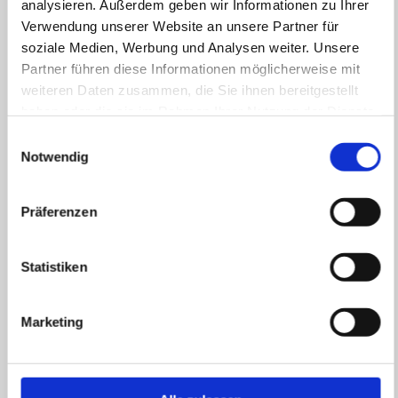
analysieren. Außerdem geben wir Informationen zu Ihrer
V-Card
herunterladen
herunterladen
Verwendung unserer Website an unsere Partner für
soziale Medien, Werbung und Analysen weiter. Unsere
Partner führen diese Informationen möglicherweise mit
weiteren Daten zusammen, die Sie ihnen bereitgestellt
Betrieb Strom
haben oder die sie im Rahmen Ihrer Nutzung der Dienste
gesammelt haben.
Einwilligungsauswahl
Herr Jens Krüger
Herr Jens
Notwendig
Seidemann
Betrieb Strom
Betrieb Strom
(Im Auftrag der GeraNetz
GmbH)
(Im Auftrag der GeraNetz
GmbH)
Präferenzen
0365 856-1500
0365 856-1510
E-Mail senden
E-Mail senden
V-Card
Statistiken
V-Card
herunterladen
herunterladen
Marketing
Installationswesen