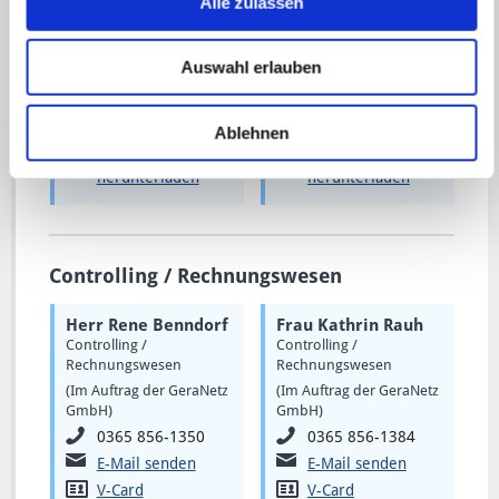
Alle zulassen
Herr Lars Kaufmann
Herr Martin Gerold
Installationswesen Strom
Installationswesen Gas
(Im Auftrag der GeraNetz
(Im Auftrag der GeraNetz
Auswahl erlauben
GmbH)
GmbH)
0365 856-1576
0365 856-1712
E-Mail senden
E-Mail senden
Ablehnen
V-Card
V-Card
herunterladen
herunterladen
Controlling / Rechnungswesen
Herr Rene Benndorf
Frau Kathrin Rauh
Controlling /
Controlling /
Rechnungswesen
Rechnungswesen
(Im Auftrag der GeraNetz
(Im Auftrag der GeraNetz
GmbH)
GmbH)
0365 856-1350
0365 856-1384
E-Mail senden
E-Mail senden
V-Card
V-Card