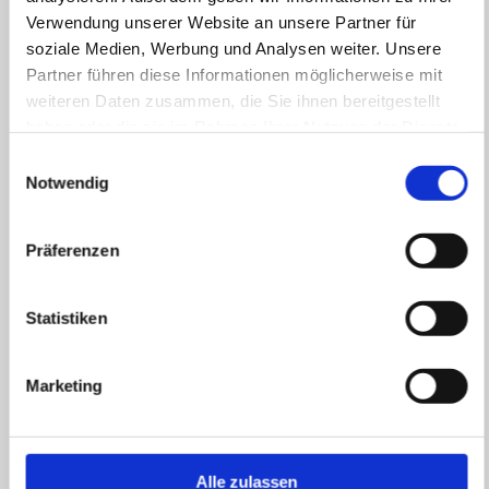
Verwendung unserer Website an unsere Partner für
soziale Medien, Werbung und Analysen weiter. Unsere
Partner führen diese Informationen möglicherweise mit
weiteren Daten zusammen, die Sie ihnen bereitgestellt
haben oder die sie im Rahmen Ihrer Nutzung der Dienste
gesammelt haben.
Einwilligungsauswahl
Notwendig
Präferenzen
Statistiken
Zählerstandsmeldung
Marketing
Hier können Sie Ihren Zählerstand melden
Mehr erfahren
Alle zulassen