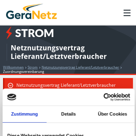
STROM
Netznutzungsvertrag
Lieferant/Letztverbraucher
Willkommen
Strom
Netznutzungsvertrag Lieferant/Letztverbraucher
Zuordnungsvereinbarung
Netznutzungsvertrag Lieferant/Letztverbraucher
Preisblätter
Ansprechpartner
Zustimmung
Details
Über Cookies
EDI-Vereinbarung
Anschlussnutzung
Diese Webseite verwendet Cookies