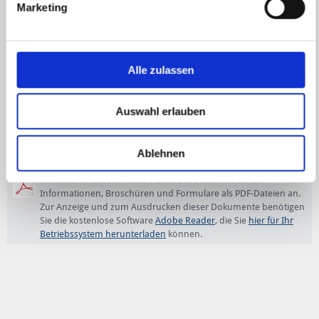
Marketing
Bilanzkreisabrechnung Strom.
Zuordnungsvereinbarung (Anlage e)
Alle zulassen
Zuordnungsvereinbarung
PDF
-Dokument 530kB
Auswahl erlauben
Ablehnen
Hinweis:
In unserem Internetauftritt bieten wir Ihnen
Informationen, Broschüren und Formulare als PDF-Dateien an.
Zur Anzeige und zum Ausdrucken dieser Dokumente benötigen
Sie die kostenlose Software
Adobe Reader
, die Sie
hier für Ihr
Betriebssystem herunterladen
können.