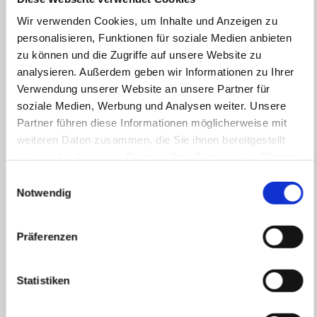
Wir verwenden Cookies, um Inhalte und Anzeigen zu
Zuordnungsvereinbarung
personalisieren, Funktionen für soziale Medien anbieten
zu können und die Zugriffe auf unsere Website zu
Veröffentlichungen
analysieren. Außerdem geben wir Informationen zu Ihrer
Verwendung unserer Website an unsere Partner für
Erzeugungsanlagen
soziale Medien, Werbung und Analysen weiter. Unsere
Partner führen diese Informationen möglicherweise mit
weiteren Daten zusammen, die Sie ihnen bereitgestellt
Redispatch 2.0
haben oder die sie im Rahmen Ihrer Nutzung der Dienste
gesammelt haben.
Einwilligungsauswahl
Blindstrom
Notwendig
Präferenzen
Zuordnungsvereinbarung
Statistiken
Diese Vereinbarung regelt die Rechte und Pflichten der
Vertragsparteien bei der Durchführung der